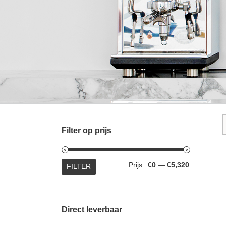
Filter op prijs
Min.
Max.
Prijs:
€0
—
€5,320
FILTER
prijs
prijs
Direct leverbaar