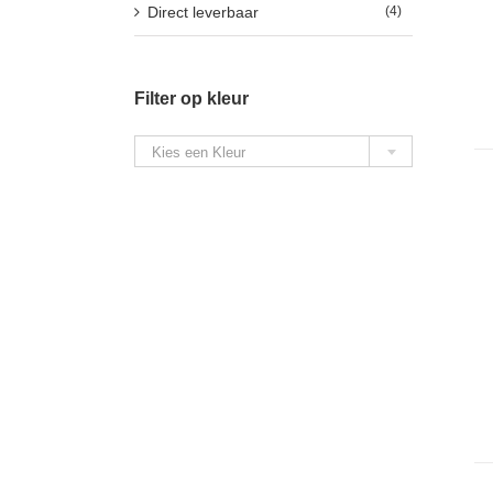
Direct leverbaar
(4)
Filter op kleur

Kies een Kleur