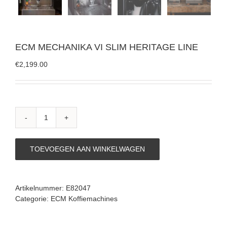
ECM MECHANIKA VI SLIM HERITAGE LINE
€
2,199.00
ECM
MECHANIKA
VI
TOEVOEGEN AAN WINKELWAGEN
SLIM
HERITAGE
LINE
aantal
Artikelnummer:
E82047
Categorie:
ECM Koffiemachines