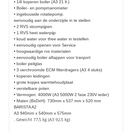
• 14l koperen boiler (A3 21 lt.)
• Boiler- en pompmanometer
• ingebouwde rotatiepomp.
eenvoudig aan de onderzijde in te stellen
• 2 RVS stoompijpen
• 1 RVS heet waterpijp
• koud water voor thee water in testellen
• eenvoudig openen voor Service
• hoogwaardige rvs materialen
• eenvoudig boiler aftappen voor tranport
• boiler peilglas
• 3 verchroomde ECM filterdragers (A3 4 stuks)
• koperen leidingen
• grote kopjes warmtehoudplaat
• verstelbare poten
• Vermogen: 4000W (A3 5000W 2 fase 230V ieder)
• Maten (BxDxH): 730mm x 537 mm x 520 mm
BARISTA A2
A3 940mm x 540mm x 575mm
. Gewicht 77,5 kg (A3 92,5 kg)