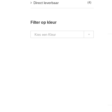
Direct leverbaar
(4)
Filter op kleur

Kies een Kleur