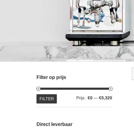
Filter op prijs
Min.
Max.
Prijs:
€0
—
€5,320
FILTER
prijs
prijs
Direct leverbaar