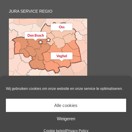
JURA SERVICE REGIO
Wij gebruiken cookies om onze website en onze service te optimaliseren.
Alle cookies
Il Caffè | All Rights Reserved |
Website door Pink Raven
|
Algemene
voorwaarden
|
Cookie beleid
Weigeren
Facebook
Cookie beleid
Privacy Policy