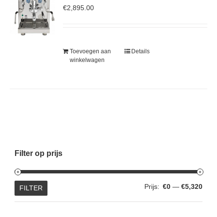
€
2,895.00
Toevoegen aan
Details
winkelwagen
Filter op prijs
Min.
Max.
Prijs:
€0
—
€5,320
FILTER
prijs
prijs