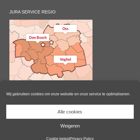
JURA SERVICE REGIO
Wij gebruiken cookies om onze website en onze service te optimaliseren.
Alle cookies
Il Caffè | All Rights Reserved |
Website door Pink Raven
|
Algemene
voorwaarden
|
Cookie beleid
Weigeren
Facebook
Cookie beleid
Privacy Policy