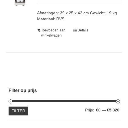
Afmetingen: 39 x 25 x 42 cm Gewicht: 19 kg
Materiaal: RVS
Toevoegen aan
Details
winkelwagen
Filter op prijs
Min.
Max.
Prijs:
€0
—
€5,320
FILTER
prijs
prijs