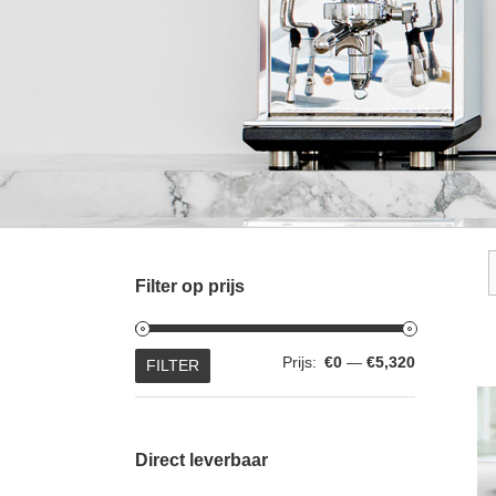
Filter op prijs
Min.
Max.
Prijs:
€0
—
€5,320
FILTER
prijs
prijs
Direct leverbaar