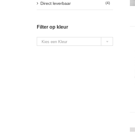
Direct leverbaar
(4)
Filter op kleur

Kies een Kleur