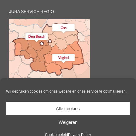
JURA SERVICE REGIO
Wij gebruiken cookies om onze website en onze service te optimaliseren.
Alle cookies
Il Caffè | All Rights Reserved |
Website door Pink Raven
|
Algemene
voorwaarden
|
Cookie beleid
Weigeren
Facebook
Cookie beleid
Privacy Policy