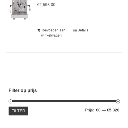
€
2,595.00
Toevoegen aan
Details
winkelwagen
Filter op prijs
Min.
Max.
Prijs:
€0
—
€5,320
FILTER
prijs
prijs