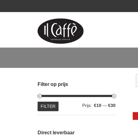
Ga
naar
inhoud
Filter op prijs
Min.
Max.
Prijs:
€10
—
€30
FILTER
prijs
prijs
Direct leverbaar