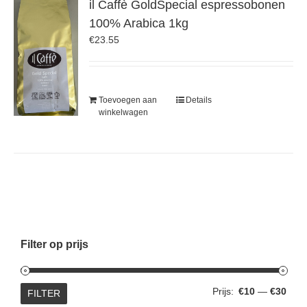
il Caffè GoldSpecial espressobonen
100% Arabica 1kg
€
23.55
Toevoegen aan
Details
winkelwagen
Filter op prijs
Min.
Max.
Prijs:
€10
—
€30
FILTER
prijs
prijs