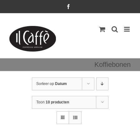
Ga
Facebook
naar
inhoud
Koffiebonen
Sorteer op
Datum
Toon
10 producten