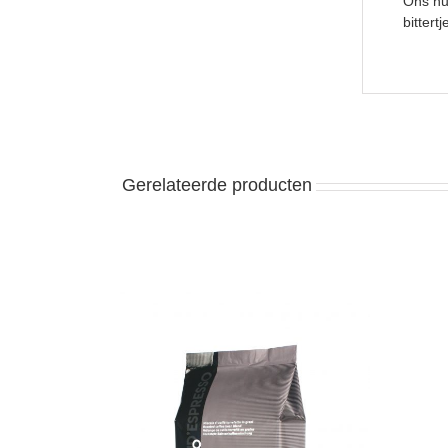
Ons hu
bittertj
Gerelateerde producten