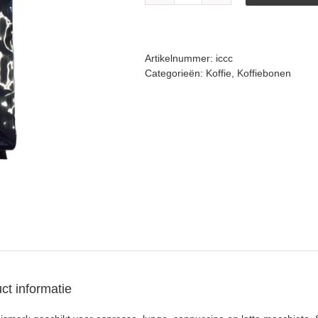
Caffè
Crème
aantal
Artikelnummer:
iccc
Categorieën:
Koffie
,
Koffiebonen
ct informatie