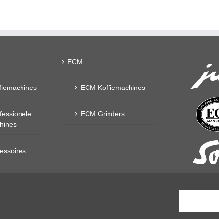
ECM
fiemachines
ECM Koffiemachines
fessionele
ECM Grinders
chines
essoires
dsproducten