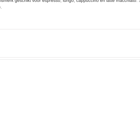
ismerk geschikt voor espresso, lungo, cappuccino en latte macchiato. 
e.