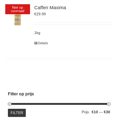
Caffen Maxima
Niet op
voorraad
€
29.99
1kg
Details
Filter op prijs
Min.
Max.
Prijs:
€10
—
€30
FILTER
prijs
prijs