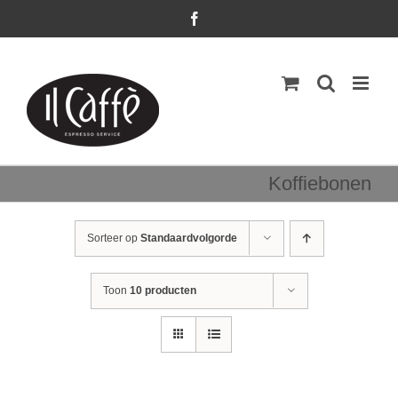
Ga
Facebook
naar
inhoud
Koffiebonen
Sorteer op
Standaardvolgorde
Toon
10 producten