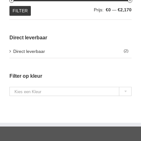
Min.
Max.
Prijs:
€0
—
€2,170
FILTER
prijs
prijs
Direct leverbaar
Direct leverbaar
(2)
Filter op kleur

Kies een Kleur