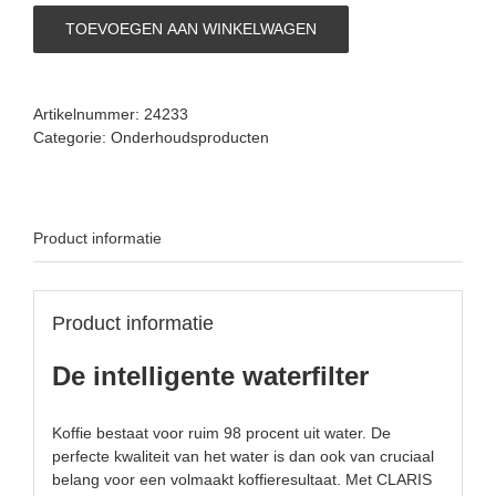
filterpatroon
TOEVOEGEN AAN WINKELWAGEN
per
3
stuks
aantal
Artikelnummer:
24233
Categorie:
Onderhoudsproducten
Product informatie
Product informatie
De intelligente waterfilter
Koffie bestaat voor ruim 98 procent uit water. De
perfecte kwaliteit van het water is dan ook van cruciaal
belang voor een volmaakt koffieresultaat. Met CLARIS