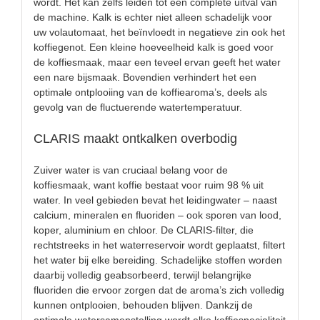
wordt. Het kan zelfs leiden tot een complete uitval van
de machine. Kalk is echter niet alleen schadelijk voor
uw volautomaat, het beïnvloedt in negatieve zin ook het
koffiegenot. Een kleine hoeveelheid kalk is goed voor
de koffiesmaak, maar een teveel ervan geeft het water
een nare bijsmaak. Bovendien verhindert het een
optimale ontplooiing van de koffiearoma’s, deels als
gevolg van de fluctuerende watertemperatuur.
CLARIS maakt ontkalken overbodig
Zuiver water is van cruciaal belang voor de
koffiesmaak, want koffie bestaat voor ruim 98 % uit
water. In veel gebieden bevat het leidingwater – naast
calcium, mineralen en fluoriden – ook sporen van lood,
koper, aluminium en chloor. De CLARIS-filter, die
rechtstreeks in het waterreservoir wordt geplaatst, filtert
het water bij elke bereiding. Schadelijke stoffen worden
daarbij volledig geabsorbeerd, terwijl belangrijke
fluoriden die ervoor zorgen dat de aroma’s zich volledig
kunnen ontplooien, behouden blijven. Dankzij de
optimale watersamenstelling wordt elke koffiespecialiteit