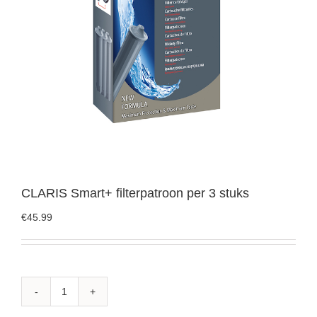
CLARIS Smart+ filterpatroon per 3 stuks
€
45.99
CLARIS
Smart+