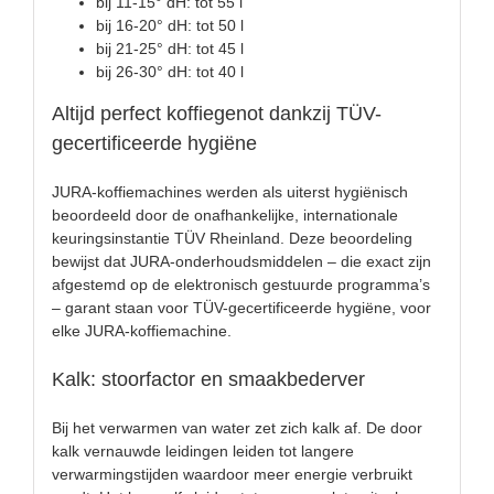
bij 11-15° dH: tot 55 l
bij 16-20° dH: tot 50 l
bij 21-25° dH: tot 45 l
bij 26-30° dH: tot 40 l
Altijd perfect koffiegenot dankzij TÜV-
gecertificeerde hygiëne
JURA-koffiemachines werden als uiterst hygiënisch
beoordeeld door de onafhankelijke, internationale
keuringsinstantie TÜV Rheinland. Deze beoordeling
bewijst dat JURA-onderhoudsmiddelen – die exact zijn
afgestemd op de elektronisch gestuurde programma’s
– garant staan voor TÜV-gecertificeerde hygiëne, voor
elke JURA-koffiemachine.
Kalk: stoorfactor en smaakbederver
Bij het verwarmen van water zet zich kalk af. De door
kalk vernauwde leidingen leiden tot langere
verwarmingstijden waardoor meer energie verbruikt