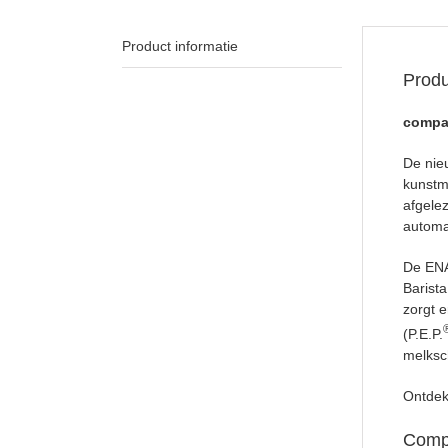
Product informatie
Produ
compac
De nie
kunstma
afgele
automa
De ENA 
Barista
zorgt e
(P.E.P.
melksc
Ontdek
Comp