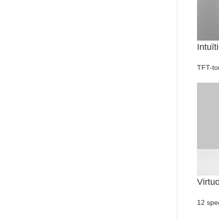
Intuït
TFT-tou
Virtu
12 spec