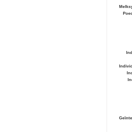
Melksy
Poed
In
Indiv
In
In
Geïnte