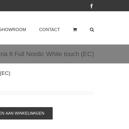
Facebook
SHOWROOM
CONTACT
na 8 Full Nordic White touch (EC)
 (EC)
N AAN WINKELWAGEN