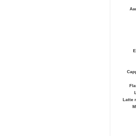
Aan
E
Capp
Fla
Latte 
M