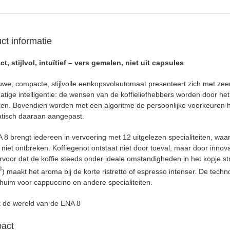
ct informatie
t, stijlvol, intuïtief – vers gemalen, niet uit capsules
uwe, compacte, stijlvolle eenkopsvolautomaat presenteert zich met ze
tige intelligentie: de wensen van de koffieliefhebbers worden door het 
zen. Bovendien worden met een algoritme de persoonlijke voorkeuren 
tisch daaraan aangepast.
8 brengt iedereen in vervoering met 12 uitgelezen spe­cia­liteiten, waar
 niet ontbreken. Koffiegenot ontstaat niet door toeval, maar door inn
rvoor dat de koffie steeds onder ideale omstandigheden in het kopje ­s
®
) maakt het aroma bij de korte ristretto of espresso intenser. De techn
huim voor cappuccino en andere specialiteiten.
 de wereld van de
ENA 8
act