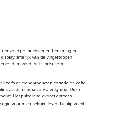
er eenvoudige touchscreen-bediening en
display letterlijk van de vingertoppen
herkend en wordt het startscherm
bij zelfs de trendproducten cortado en caffè ­
ovaties als de compacte VC-zetgroep. Deze
troomt. Het pulserend extractieproces
ologie voor microschuim levert luchtig zacht