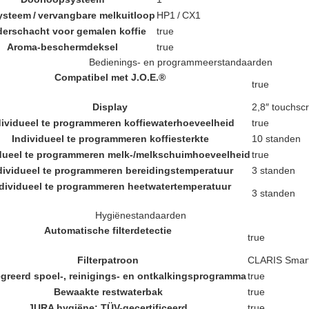
steem / vervangbare melkuitloop
HP1 / CX1
erschacht voor gemalen koffie
true
Aroma-beschermdeksel
true
Bedienings- en programmeerstandaarden
Compatibel met J.O.E.®
true
Display
2,8″ touchsc
dividueel te programmeren koffiewaterhoeveelheid
true
Individueel te programmeren koffiesterkte
10 standen
idueel te programmeren melk-/melkschuimhoeveelheid
true
dividueel te programmeren bereidingstemperatuur
3 standen
dividueel te programmeren heetwatertemperatuur
3 standen
Hygiënestandaarden
Automatische filterdetectie
true
Filterpatroon
CLARIS Smar
greerd spoel-, reinigings- en ontkalkingsprogramma
true
Bewaakte restwaterbak
true
JURA hygiëne: TÜV-gecertificeerd
true