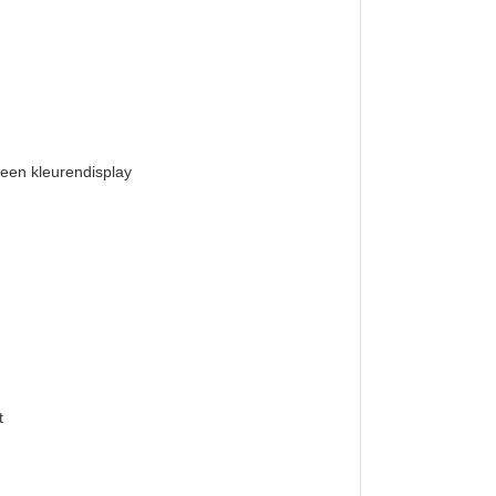
reen kleurendisplay
t