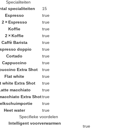
Specialiteiten
tal specialiteiten
15
Espresso
true
2 × Espresso
true
Koffie
true
2 × Koffie
true
Caffè Barista
true
spresso doppio
true
Cortado
true
Cappuccino
true
uccino Extra Shot
true
Flat white
true
t white Extra Shot
true
Latte macchiato
true
macchiato Extra Shot
true
elkschuimportie
true
Heet water
true
Specifieke voordelen
Intelligent voorverwarmen
true