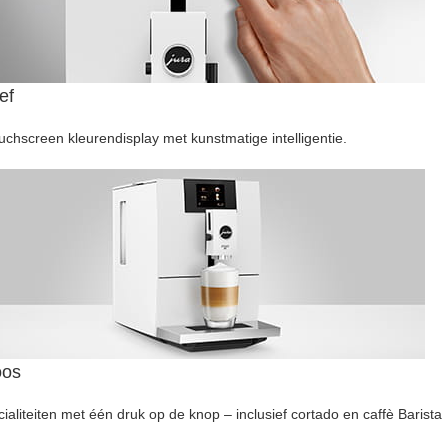
ief
chscreen kleuren­display met kunstmatige intelligentie.
oos
ialiteiten met één druk op de knop – inclusief cortado en caffè Barista