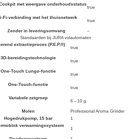
Cockpit met weergave onderhoudsstatus
true
i-Fi-verbinding met het thuisnetwerk
true
Zender in leveringsomvang
–
Standaarden bij JURA volautomaten
erend extractieproces (P.E.P.®)
true
3D-bereidingstechnologie
true
One-Touch Lungo-functie
true
One-Touch-functie
true
Variabele zetgroep
6 – 10 g
Molen
Professional Aroma Grinder
Hogedrukpomp, 15 bar
1
rmoblok verwarmingssysteem
1
Doorloopsysteem
1