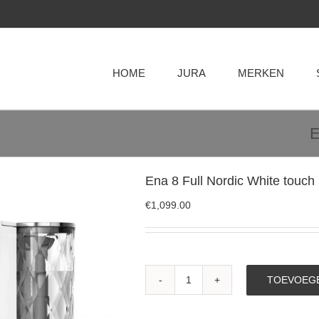
HOME
JURA
MERKEN
E
Ena 8 Full Nordic White touch
€
1,099.00
TOEVOEGE
Ena
8
Full