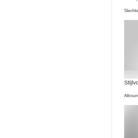
Slecht
Stijlv
Allrou