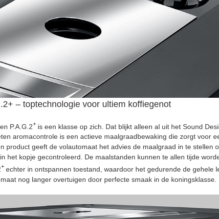
.2+ – toptechnologie voor ultiem koffiegenot
+
en P.A.G.2
is een klasse op zich. Dat blijkt alleen al uit het Sound D
ten aromacontrole is een actieve maalgraadbewaking die zorgt voor een
n product geeft de volautomaat het advies de maalgraad in te stellen o
n het kopje gecontroleerd. De maalstanden kunnen te allen tijde worde
+
2
echter in ontspannen toestand, waardoor het gedurende de gehele le
omaat nog langer overtuigen door perfecte smaak in de koningsklasse.