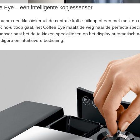
e Eye – een intelligente kopjessensor
nu om een klassieker uit de centrale koffie-uitloop of een met melk en me
ino-uitloop gaat, het Coffee Eye maakt de weg naar de perfecte speciali
ensor past het de te kiezen specialiteiten op het display automatisch 
digere en intuïtievere bediening.