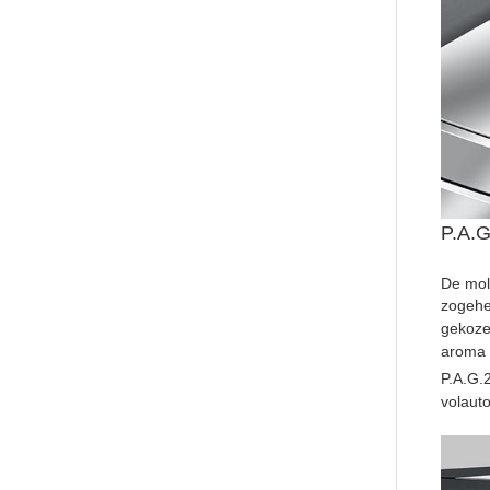
P.A.G
De mol
zogehe
gekoze
aroma i
P.A.G.
volaut