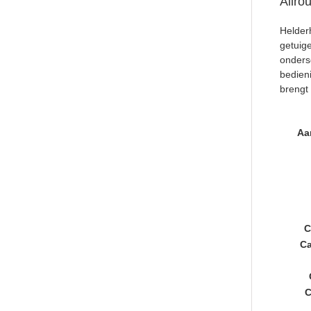
Allro
Helder
getuige
ondersc
bedien
brengt 
Aan
C
C
C