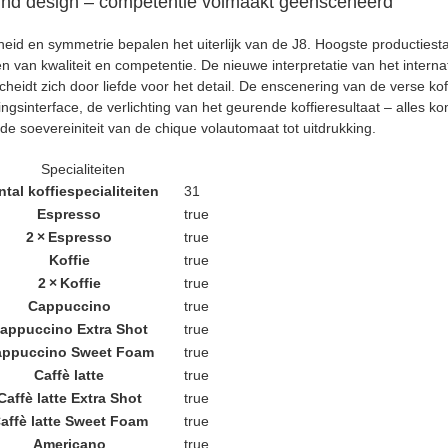
und design – competentie volmaakt geënsceneerd
heid en symmetrie bepalen het uiterlijk van de J8. Hoogste productiest
n van kwaliteit en competentie. De nieuwe interpretatie van het intern
heidt zich door liefde voor het detail. De enscenering van de verse ko
ingsinterface, de verlichting van het geurende koffieresultaat – alles
de soevereiniteit van de chique volautomaat tot uitdrukking.
Specialiteiten
tal koffiespecialiteiten
31
Espresso
true
2 × Espresso
true
Koffie
true
2 × Koffie
true
Cappuccino
true
appuccino Extra Shot
true
appuccino Sweet Foam
true
Caffè latte
true
Caffè latte Extra Shot
true
affè latte Sweet Foam
true
Americano
true