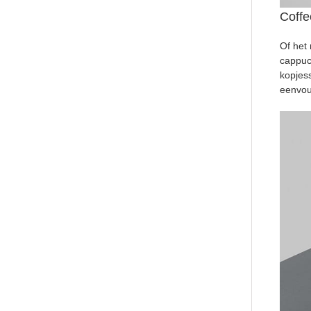
Coffe
Of het 
cappucc
kopjess
eenvou