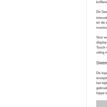
koffier
De Swe
intensi
en de 
maxima
Voor e
displa
Touch 
uiting 
Sweet
De topg
excepti
het bi
gebrui
hippe t