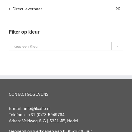
Direct leverbaar
(4)
Filter op kleur

Kies een Kleur
CONTACTGEGEVENS
E-mail: info@ilcaffe.nl
Telefoon : +31 (0)73-5949764
Adres: Veldweg 6-G | 5321 JE, Hedel
Geopend op werkdagen van 8:30 -16:30 uur