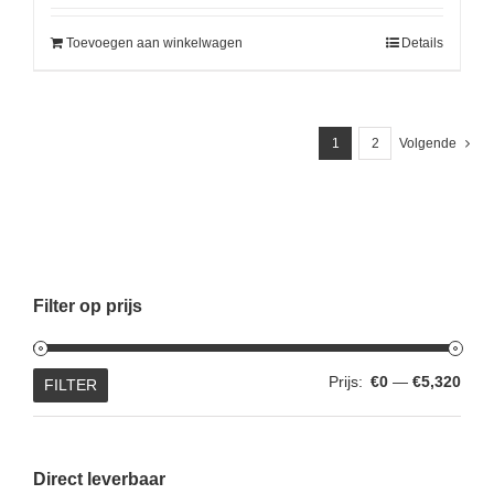
Toevoegen aan winkelwagen
Details
1
2
Volgende
Filter op prijs
Min.
Max.
Prijs:
€0
—
€5,320
FILTER
prijs
prijs
Direct leverbaar