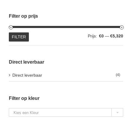
Filter op prijs
Min.
Max.
Prijs:
€0
—
€5,320
FILTER
prijs
prijs
Direct leverbaar
Direct leverbaar
(4)
Filter op kleur

Kies een Kleur