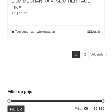
ECM MECHANIKA VI SLIM HERITAGE
LINE
€
2,199.00
Toevoegen aan winkelwagen
Details
1
2
Volgende
Filter op prijs
Min.
Max.
Prijs:
€0
—
€5,320
FILTER