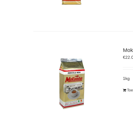
Mok
€
22.
1kg
Toe