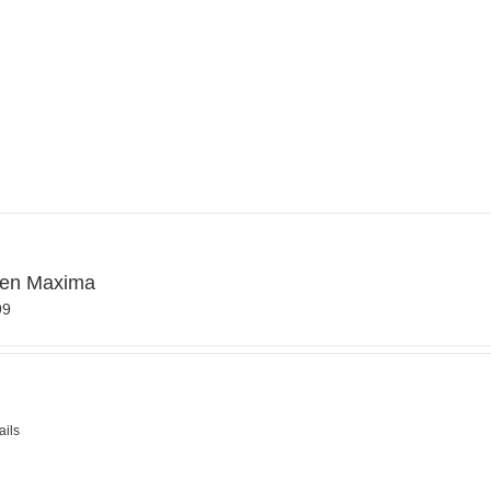
fen Maxima
99
ails