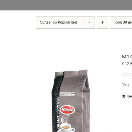
Sorteer op
Populariteit
Toon
30 p
Mok
€
22.
1kg
Toe