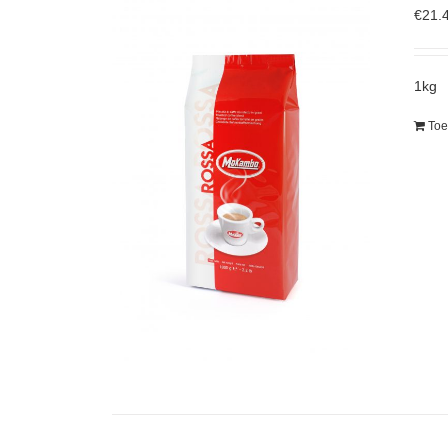
€
21.
1kg
Toe