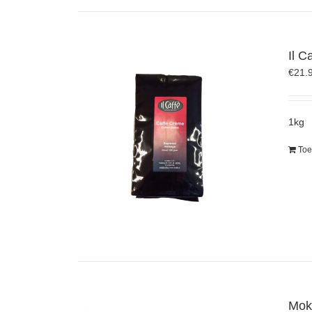
Il C
€
21.
1kg
Toe
Mok