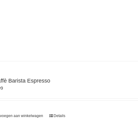
affè Barista Espresso
99
voegen aan winkelwagen
Details