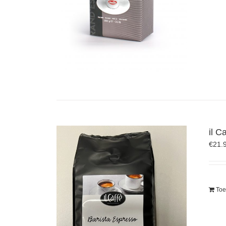
il C
€
21.
Toe