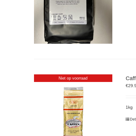
Caf
Niet op voorraad
€
29.
1kg
Det