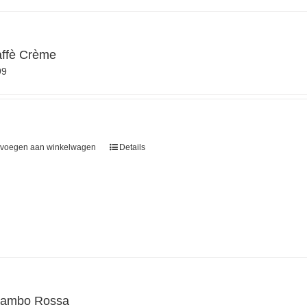
affè Crème
99
voegen aan winkelwagen
Details
ambo Rossa