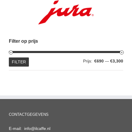
Filter op prijs
Min.
Max.
Prijs:
€690
—
€3,300
FILTER
prijs
prijs
CONTACTGEGEVENS
E-mail: info@ilcaffe.nl