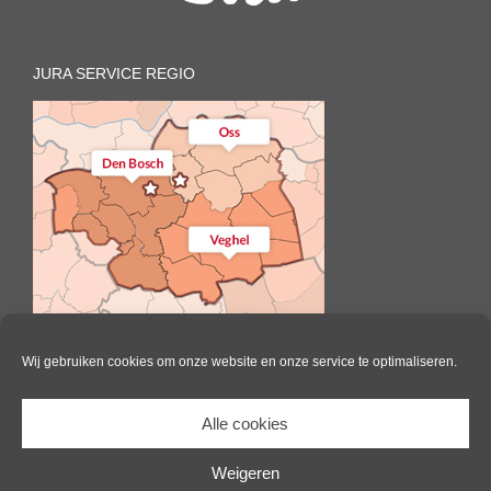
JURA SERVICE REGIO
Wij gebruiken cookies om onze website en onze service te optimaliseren.
Alle cookies
Il Caffè | All Rights Reserved |
Website door Pink Raven
|
Algemene
voorwaarden
|
Cookie beleid
Weigeren