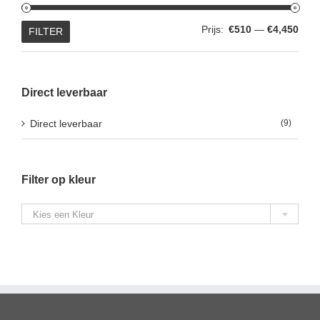
Min.
Max.
Prijs:
€510
—
€4,450
FILTER
prijs
prijs
Direct leverbaar
Direct leverbaar
(9)
Filter op kleur

Kies een Kleur