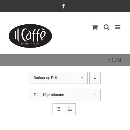
Ga
Facebook
naar
inhoud
ECM
Sorteer op
Prijs
Toon
10 producten