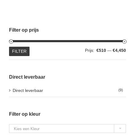
Filter op prijs
Min.
Max.
Prijs:
€510
—
€4,450
FILTER
prijs
prijs
Direct leverbaar
Direct leverbaar
(9)
Filter op kleur

Kies een Kleur