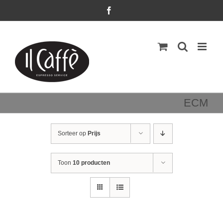
Ga
Facebook
naar
inhoud
ECM
Sorteer op
Prijs
Toon
10 producten