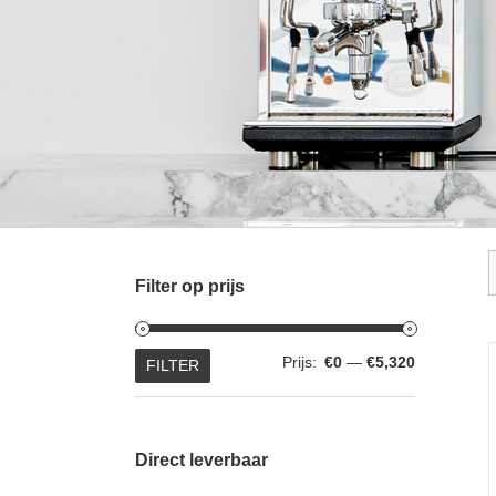
Filter op prijs
Min.
Max.
Prijs:
€0
—
€5,320
FILTER
prijs
prijs
Direct leverbaar