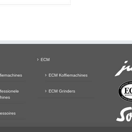
ECM
fiemachines
ECM Koffiemachines
fessionele
ECM Grinders
chines
essoires
dsproducten