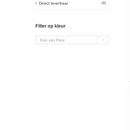
Direct leverbaar
(4)
Filter op kleur

Kies een Kleur