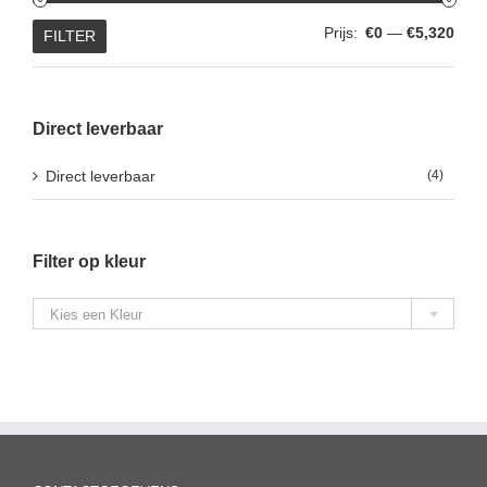
Min.
Max.
Prijs:
€0
—
€5,320
FILTER
prijs
prijs
Direct leverbaar
Direct leverbaar
(4)
Filter op kleur

Kies een Kleur