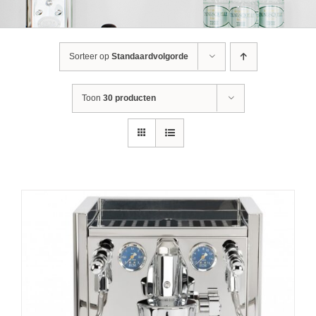
Sorteer op
Standaardvolgorde
Toon
30 producten