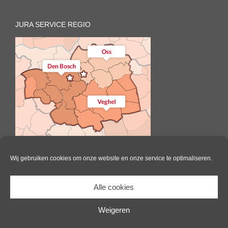
JURA SERVICE REGIO
Wij gebruiken cookies om onze website en onze service te optimaliseren.
Alle cookies
Il Caffè | All Rights Reserved |
Website door Pink Raven
|
Algemene
voorwaarden
|
Cookie beleid
Weigeren
Facebook