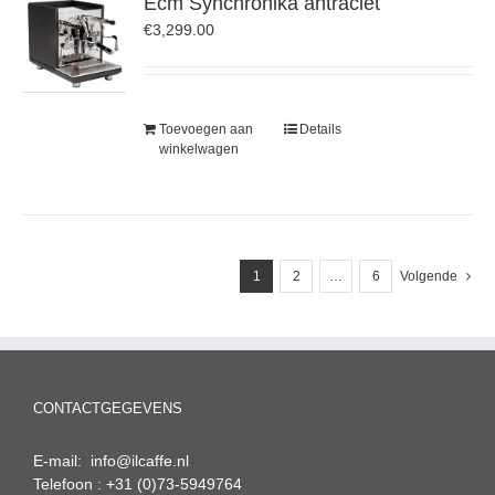
Ecm Synchronika antraciet
€
3,299.00
Toevoegen aan
Details
winkelwagen
1
2
…
6
Volgende
CONTACTGEGEVENS
E-mail: info@ilcaffe.nl
Telefoon : +31 (0)73-5949764