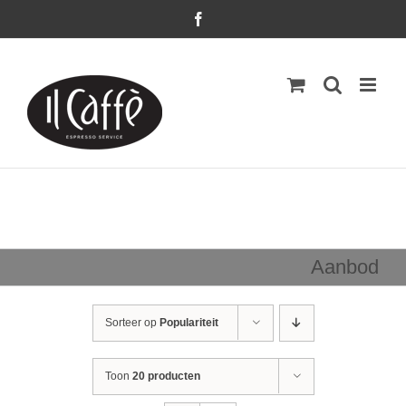
Ga
Facebook
naar
inhoud
Aanbod
Sorteer op
Populariteit
Toon
20 producten