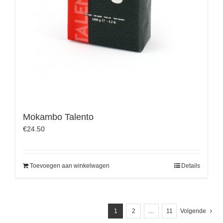
Mokambo Talento
€
24.50
Toevoegen aan winkelwagen
Details
1
2
…
11
Volgende