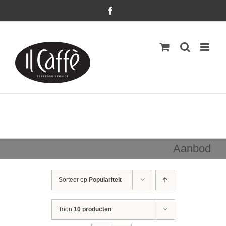
Ga
Facebook
naar
inhoud
Aanbod
Sorteer op
Populariteit
Toon
10 producten