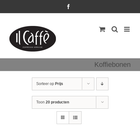
Ga
Facebook
naar
inhoud
Koffiebonen
Sorteer op
Prijs
Toon
20 producten