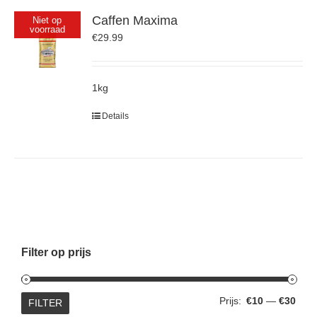
Caffen Maxima
Niet op
voorraad
€
29.99
1kg
Details
Filter op prijs
Min.
Max.
Prijs:
€10
—
€30
FILTER
prijs
prijs