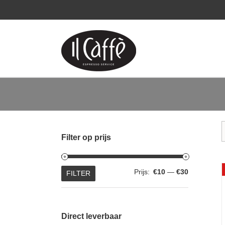
Ga
naar
inhoud
Filter op prijs
Min.
Max.
Prijs:
€10
—
€30
FILTER
prijs
prijs
Direct leverbaar