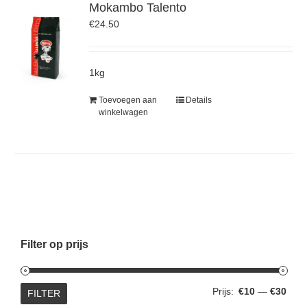
Mokambo Talento
€
24.50
1kg
Toevoegen aan
Details
winkelwagen
Filter op prijs
Min.
Max.
Prijs:
€10
—
€30
FILTER
prijs
prijs