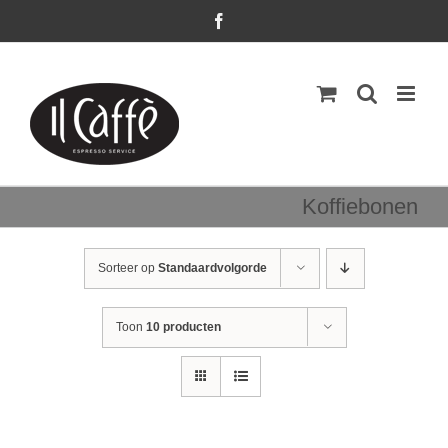
Ga
Facebook
naar
inhoud
Koffiebonen
Sorteer op
Standaardvolgorde
Toon
10 producten