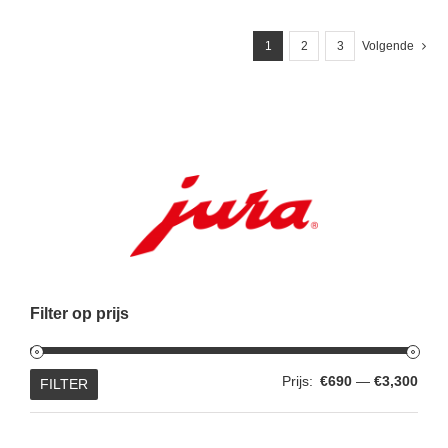
1
2
3
Volgende
Filter op prijs
Min.
Max.
Prijs:
€690
—
€3,300
FILTER
prijs
prijs