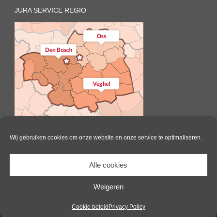
JURA SERVICE REGIO
Wij gebruiken cookies om onze website en onze service te optimaliseren.
Alle cookies
Il Caffè | All Rights Reserved |
Website door Pink Raven
|
Algemene
voorwaarden
|
Cookie beleid
Weigeren
Facebook
Cookie beleid
Privacy Policy