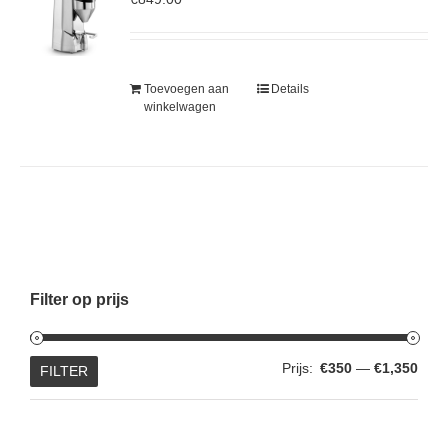
Toevoegen aan
Details
winkelwagen
Filter op prijs
Min.
Max.
Prijs:
€350
—
€1,350
FILTER
prijs
prijs