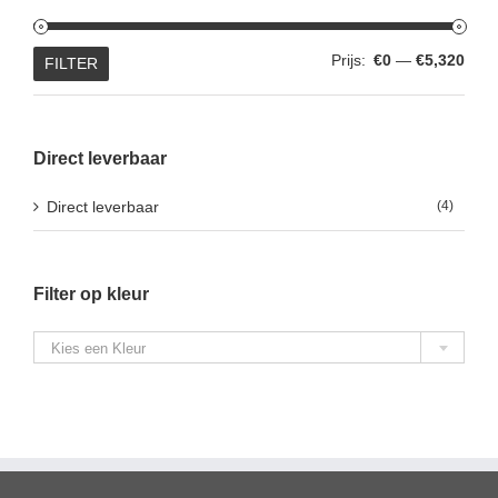
Min.
Max.
Prijs:
€0
—
€5,320
FILTER
prijs
prijs
Direct leverbaar
Direct leverbaar
(4)
Filter op kleur

Kies een Kleur