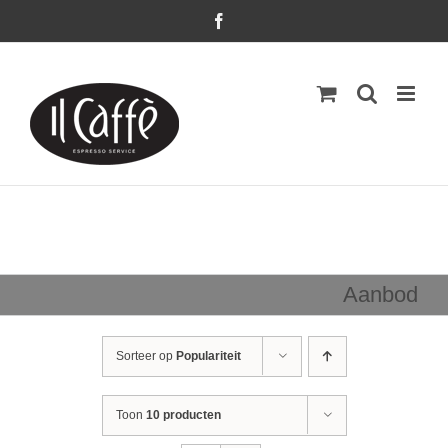
Ga
Facebook
naar
inhoud
Aanbod
Sorteer op
Populariteit
Toon
10 producten