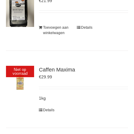
€
21.99
Toevoegen aan
Details
winkelwagen
Caffen Maxima
Niet op
voorraad
€
29.99
1kg
Details