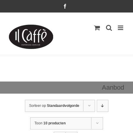
Ga
Facebook
naar
inhoud
Aanbod
Sorteer op
Standaardvolgorde
Toon
10 producten