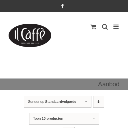
Ga
Facebook
naar
inhoud
Aanbod
Sorteer op
Standaardvolgorde
Toon
10 producten