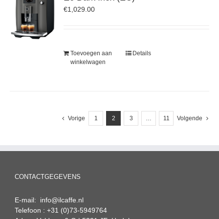
€
1,029.00
Toevoegen aan
Details
winkelwagen
Vorige
1
2
3
…
11
Volgende
CONTACTGEGEVENS
E-mail: info@ilcaffe.nl
Telefoon : +31 (0)73-5949764