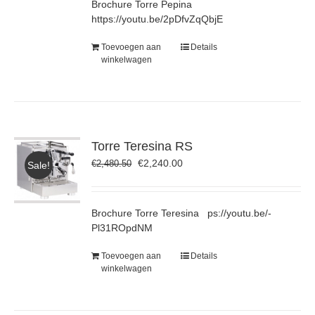
Brochure Torre Pepina
https://youtu.be/2pDfvZqQbjE
Toevoegen aan
Details
winkelwagen
Torre Teresina RS
Oorspronkelijke
Huidige
€
2,240.00
€
2,480.50
Sale!
prijs
prijs
was:
is:
€2,480.50.
€2,240.00.
Brochure Torre Teresina
ps://youtu.be/-
Pl31ROpdNM
Toevoegen aan
Details
winkelwagen