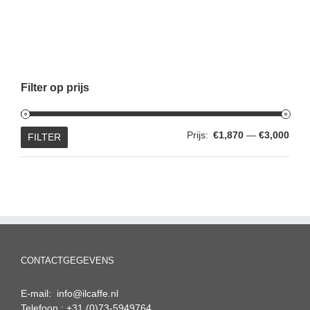
Filter op prijs
Min.
Max.
Prijs:
€1,870
—
€3,000
FILTER
prijs
prijs
CONTACTGEGEVENS
E-mail: info@ilcaffe.nl
Telefoon : +31 (0)73-5949764