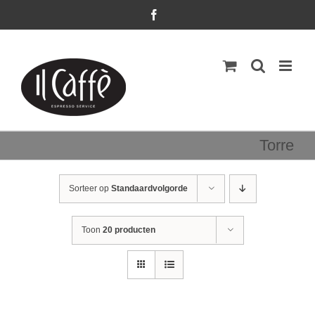
Ga
Facebook
naar
inhoud
Torre
Sorteer op
Standaardvolgorde
Toon
20 producten