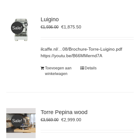
Luigino
Oorspronkelijke
Huidige
€
1,875.50
€
1,936.00
Sale!
prijs
prijs
was:
is:
€1,936.00.
€1,875.50.
ilcaffe.nl/…08/Brochure-Torre-Luigino.pdf
https://youtu.be/B66MMernd7A
Toevoegen aan
Details
winkelwagen
Torre Pepina wood
Oorspronkelijke
Huidige
€
2,999.00
€
3,569.00
Sale!
prijs
prijs
was:
is:
€3,569.00.
€2,999.00.