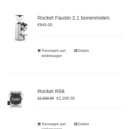
Rocket Fausto 2.1 bonenmolen.
€
849.00
Toevoegen aan
Details
winkelwagen
Rocket R58
Oorspronkelijke
Huidige
€
2,200.00
€
2,599.00
Sale!
prijs
prijs
was:
is:
€2,599.00.
€2,200.00.
Toevoegen aan
Details