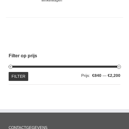
winkelwagen
Filter op prijs
Min.
Max.
Prijs:
€840
—
€2,200
FILTER
prijs
prijs
CONTACTGEGEVENS