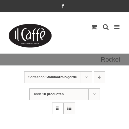
Ga
Facebook
naar
inhoud
Rocket
Sorteer op
Standaardvolgorde
Toon
10 producten