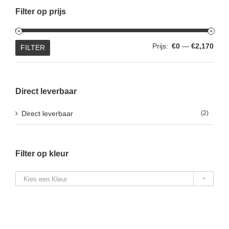
Filter op prijs
Min.
Max.
Prijs:
€0
—
€2,170
FILTER
prijs
prijs
Direct leverbaar
Direct leverbaar
(2)
Filter op kleur

Kies een Kleur