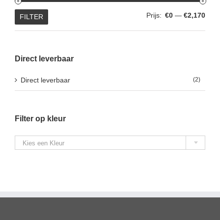
Min.
Max.
Prijs:
€0
—
€2,170
FILTER
prijs
prijs
Direct leverbaar
Direct leverbaar
(2)
Filter op kleur

Kies een Kleur