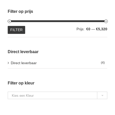
Filter op prijs
Min.
Max.
Prijs:
€0
—
€5,320
FILTER
prijs
prijs
Direct leverbaar
Direct leverbaar
(4)
Filter op kleur

Kies een Kleur