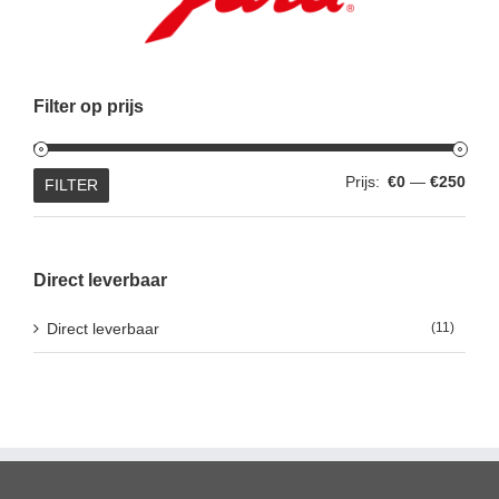
Filter op prijs
Min.
Max.
Prijs:
€0
—
€250
FILTER
prijs
prijs
Direct leverbaar
Direct leverbaar
(11)