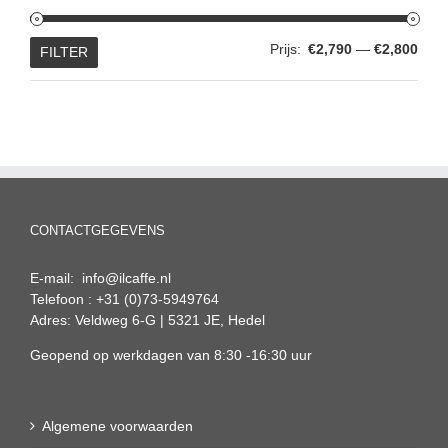
Min.
Max.
Prijs:
€2,790
—
€2,800
FILTER
prijs
prijs
CONTACTGEGEVENS
E-mail: info@ilcaffe.nl
Telefoon : +31 (0)73-5949764
Adres: Veldweg 6-G | 5321 JE, Hedel
Geopend op werkdagen van 8:30 -16:30 uur
Algemene voorwaarden