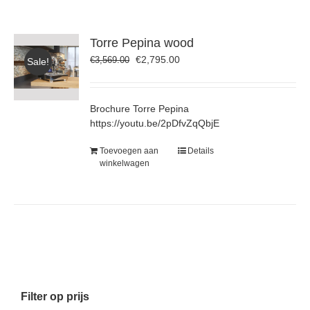
Torre Pepina wood
Oorspronkelijke
Huidige
€
2,795.00
€
3,569.00
Sale!
prijs
prijs
was:
is:
€3,569.00.
€2,795.00.
Brochure Torre Pepina
https://youtu.be/2pDfvZqQbjE
Toevoegen aan
Details
winkelwagen
Filter op prijs