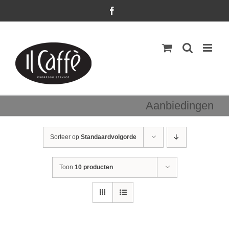
Ga
Facebook
naar
inhoud
Aanbiedingen
Sorteer op
Standaardvolgorde
Toon
10 producten