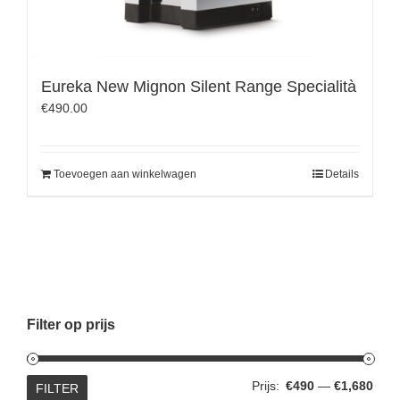
Eureka New Mignon Silent Range Specialità
€
490.00
Toevoegen aan winkelwagen
Details
Filter op prijs
Min.
Max.
Prijs:
€490
—
€1,680
FILTER