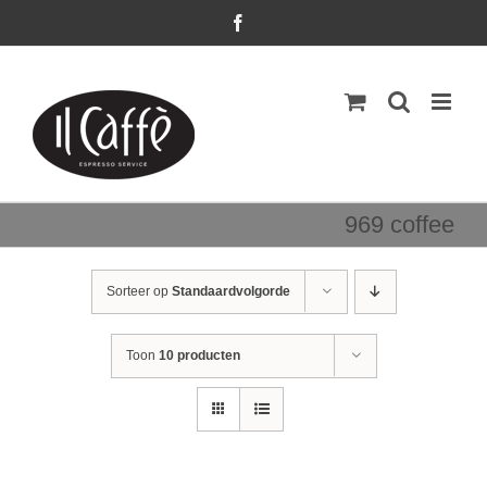
Ga
Facebook
naar
inhoud
969 coffee
Sorteer op
Standaardvolgorde
Toon
10 producten