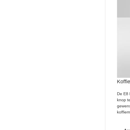
Koffie
De E8 b
knop t
gewens
koffie