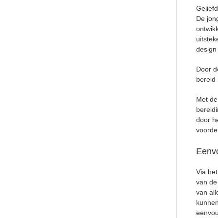
Gelief
De jon
ontwik
uitste
design 
Door d
bereid 
Met de
bereid
door h
voorde
Eenvo
Via het
van de 
van al
kunnen
eenvou