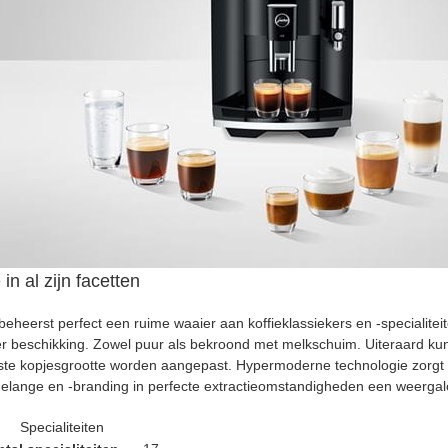
 in al zijn facetten
eheerst perfect een ruime waaier aan koffieklassiekers en -specialitei
er beschikking. Zowel puur als bekroond met melkschuim. Uiteraard 
te kopjesgrootte worden aangepast. Hypermoderne technologie zorgt v
melange en -branding in perfecte extractieomstandigheden een weergal
Specialiteiten