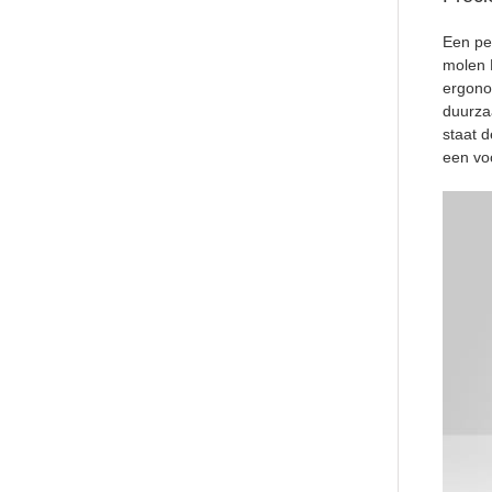
Een pe
molen P
ergono
duurza
staat 
een voo