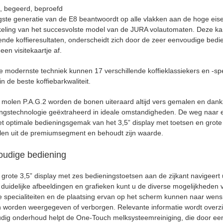
d, begeerd, beproefd
gste generatie van de E8 beantwoordt op alle vlakken aan de hoge eis
keling van het succesvolste model van de JURA volautomaten. Deze k
kende koffieresultaten, onderscheidt zich door de zeer eenvoudige bed
een visitekaartje af.
e modernste techniek kunnen 17 verschillende koffieklassiekers en -sp
in de beste koffiebarkwaliteit.
 molen P.A.G.2 worden de bonen uiteraard altijd vers gemalen en dankzi
ingstechnologie geëxtraheerd in ideale omstandigheden. De weg naar een
et optimale bedieningsgemak van het 3,5” display met toetsen en grote
len uit de premiumsegment en behoudt zijn waarde.
udige bediening
 grote 3,5” display met zes bedieningstoetsen aan de zijkant navigeert
duidelijke afbeeldingen en grafieken kunt u de diverse mogelijkheden va
le specialiteiten en de plaatsing ervan op het scherm kunnen naar w
 worden weergegeven of verborgen. Relevante informatie wordt overzich
dig onderhoud helpt de One-Touch melksysteemreiniging, die door ee