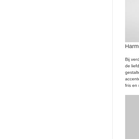
Harm
Bij ver
de lief
gestal
accent
fris en