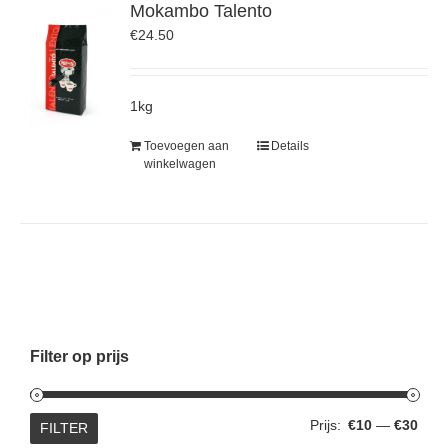
Mokambo Talento
€
24.50
1kg
Toevoegen aan
Details
winkelwagen
Filter op prijs
Min.
Max.
Prijs:
€10
—
€30
FILTER
prijs
prijs