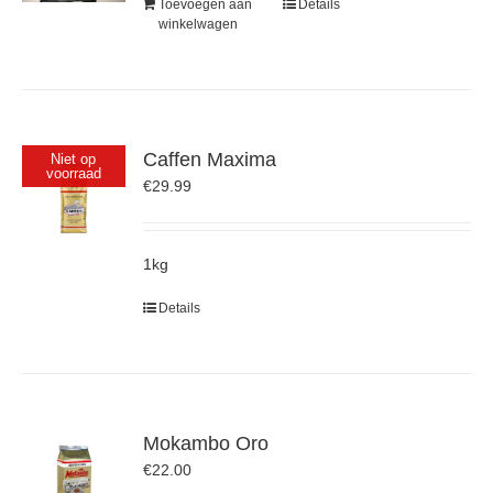
Toevoegen aan
Details
winkelwagen
Caffen Maxima
Niet op
voorraad
€
29.99
1kg
Details
Mokambo Oro
€
22.00