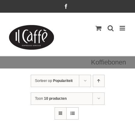
Ga
Facebook
naar
inhoud
Koffiebonen
Sorteer op
Populariteit
Toon
10 producten