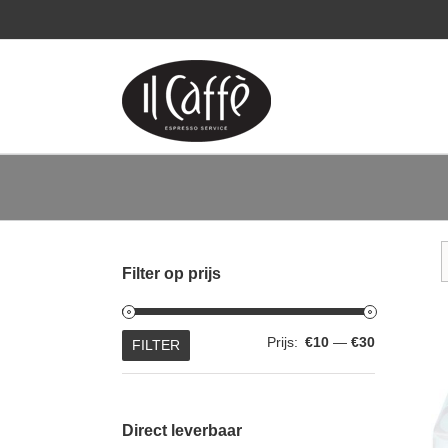
Ga
naar
inhoud
Filter op prijs
Min.
Max.
Prijs:
€10
—
€30
FILTER
prijs
prijs
Direct leverbaar