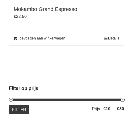
Mokambo Grand Espresso
€
22.50
Toevoegen aan winkelwagen
Details
Filter op prijs
Min.
Max.
Prijs:
€10
—
€30
FILTER
prijs
prijs