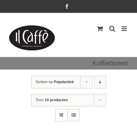
Ga
Facebook
naar
inhoud
Koffiebonen
Sorteer op
Populariteit
Toon
10 producten