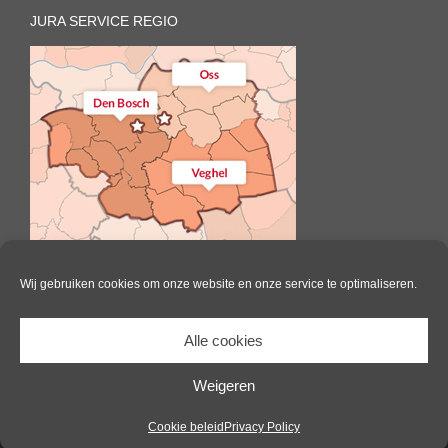
JURA SERVICE REGIO
Wij gebruiken cookies om onze website en onze service te optimaliseren.
Alle cookies
Il Caffè | All Rights Reserved |
Website door Pink Raven
|
Algemene
voorwaarden
|
Cookie beleid
Weigeren
Facebook
Cookie beleid
Privacy Policy