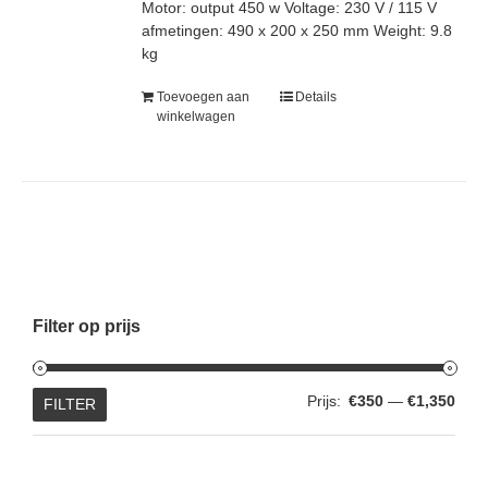
Motor: output 450 w Voltage: 230 V / 115 V
afmetingen: 490 x 200 x 250 mm Weight: 9.8
kg
Toevoegen aan
Details
winkelwagen
Filter op prijs
Min.
Max.
Prijs:
€350
—
€1,350
FILTER
prijs
prijs