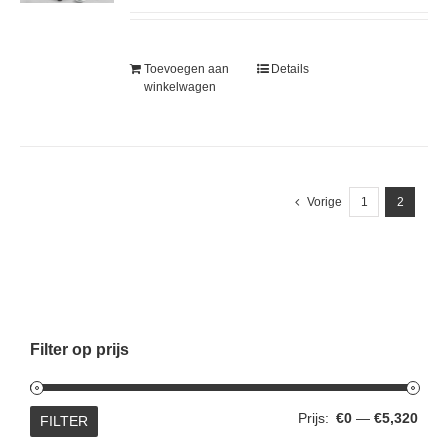
Toevoegen aan
Details
winkelwagen
Vorige
1
2
Filter op prijs
Min.
Max.
Prijs:
€0
—
€5,320
FILTER
prijs
prijs