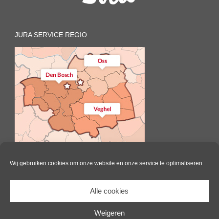
JURA SERVICE REGIO
Wij gebruiken cookies om onze website en onze service te optimaliseren.
Alle cookies
Il Caffè | All Rights Reserved |
Website door Pink Raven
|
Algemene
voorwaarden
|
Cookie beleid
Weigeren